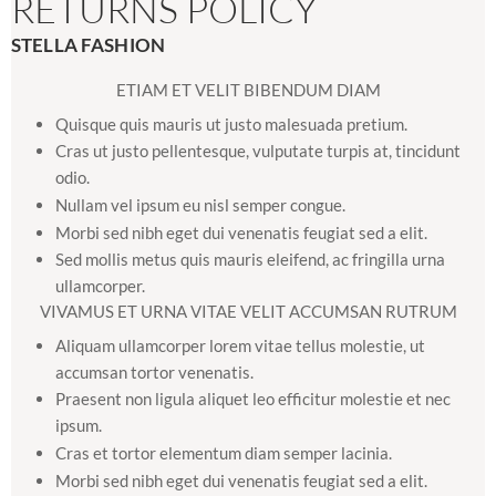
RETURNS POLICY
STELLA FASHION
ETIAM ET VELIT BIBENDUM DIAM
Quisque quis mauris ut justo malesuada pretium.
Cras ut justo pellentesque, vulputate turpis at, tincidunt
odio.
Nullam vel ipsum eu nisl semper congue.
Morbi sed nibh eget dui venenatis feugiat sed a elit.
Sed mollis metus quis mauris eleifend, ac fringilla urna
ullamcorper.
VIVAMUS ET URNA VITAE VELIT ACCUMSAN RUTRUM
Aliquam ullamcorper lorem vitae tellus molestie, ut
accumsan tortor venenatis.
Praesent non ligula aliquet leo efficitur molestie et nec
ipsum.
Cras et tortor elementum diam semper lacinia.
Morbi sed nibh eget dui venenatis feugiat sed a elit.