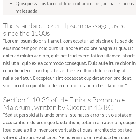
Quisque varius lacus ut libero ullamcorper, ac mattis purus
malesuada.
The standard Lorem Ipsum passage, used
since the 1500s
"Lorem ipsum dolor sit amet, consectetur adipiscing elit, sed do
eiusmod tempor incididunt ut labore et dolore magna aliqua. Ut
enim ad minim veniam, quis nostrud exercitation ullamco laboris
nisi ut aliquip ex ea commodo consequat. Duis aute irure dolor in
reprehenderit in voluptate velit esse cillum dolore eu fugiat
nulla pariatur. Excepteur sint occaecat cupidatat non proident,
sunt in culpa qui officia deserunt mollit anim id est laborum."
Section 1.10.32 of "de Finibus Bonorum et
Malorum", written by Cicero in 45 BC
"Sed ut perspiciatis unde omnis iste natus error sit voluptatem
accusantium doloremque laudantium, totam rem aperiam, eaque
ipsa quae ab illo inventore veritatis et quasi architecto beatae
vitae dicta sunt explicabo. Nemo enim ipsam voluptatem quia